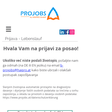
Prijava - Lebenslauf
Hvala Vam na prijavi za posao!
Ukoliko već niste po
slali životopis
, pošaljite
nam
ga odmah (na DE il
i EN jeziku) na email
b-
projobs@haipro.at
kako biste ubrzali i olakšali
postupak zapošljavanja
Slanjem životopisa automatski pristajete na dragovoljno
davanje i dijeljenje Vaših osobnih podataka sa trećima u svrhu
zaposlenja, u skladu sa privolom o davanju osobnih podataka:
https://www.projobs.at/datenschutzerklärung